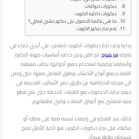
ديكورات ديوانيات
ديكورات داخلية الكويت
ما هي تكلفة الحصول على ديكور خشبي لمنزلي؟
رقم نجار ديكور الكويت
بداية رحلت نجار ديكورات الكويت كمتدرب على أيدي خبراء في
شركه
نيو هوم
؛ ثم اتقن وعن جداره أساسيات مهنه النجارة
وأسرارها وكيفية استخدام جميع أدواتها؛ بجانب معرفته
التامة بجميع أنواع الأخشاب وطرق التعامل معها؛ حتى وصل
الى مرحله الاحترافية عن طريق دمج الأساليب القديمة في
حرفه نجاره الديكورات مع التقنيات الحديثة؛ حتى ينتج قطع
فنيه تتماشي مع أذواق العملاء وتلبي تطلعاتهم.
لذللك عند التفكير في إضفاء لمسة فنية على منزلك أو
مكتبك، فإن نجار ديكورات الكويت هو الخيار الأمثل لمنح
مساحتك طابعًا مميزًا.