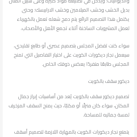
والديوانيات؛ ويدخل في تصنيعه مواد كثيره وعلى سبيل المثال
بديل الخشب وخشب الميلامين وخشب الارابيسك؛ وحتى
يكتمل هذا التصميم الرائع يتم دمج شعله تعمل بالكهرباء
لعمل المشروبات الساخنة أثناء تجمع الأهل والأصحاب.
سواء كنت تفضل المجلس بتصميم عصري أو طابع تقليدي،
سيعمل نجار ديكورات الكويت على اختيار التفاصيل التي تمنح
المجلس طابعًا متفردًا يعكس ذوقك الخاص.
ديكور سقف بالكويت
تصميم ديكور سقف بالكويت يُعد من أساسيات إبراز جمال
المكان، سواء كان منزلًا أو مكتبًا، حيث يمنح السقف المزخرف
لمسة جماليه للمساحة.
يتمتع نجار ديكورات الكويت بالمهارة اللازمة لتصميم أسقف