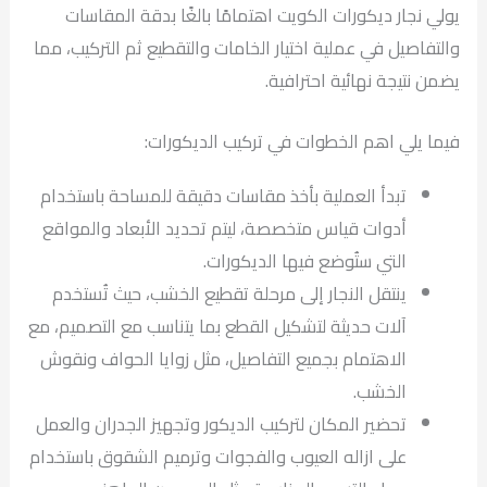
يولي نجار ديكورات الكويت اهتمامًا بالغًا بدقة المقاسات
والتفاصيل في عملية اختيار الخامات والتقطيع ثم التركيب، مما
يضمن نتيجة نهائية احترافية.
فيما يلي اهم الخطوات في تركيب الديكورات:
تبدأ العملية بأخذ مقاسات دقيقة للمساحة باستخدام
أدوات قياس متخصصة، ليتم تحديد الأبعاد والمواقع
التي ستُوضع فيها الديكورات.
ينتقل النجار إلى مرحلة تقطيع الخشب، حيث تُستخدم
آلات حديثة لتشكيل القطع بما يتناسب مع التصميم، مع
الاهتمام بجميع التفاصيل، مثل زوايا الحواف ونقوش
الخشب.
تحضير المكان لتركيب الديكور وتجهيز الجدران والعمل
على ازاله العيوب والفجوات وترميم الشقوق باستخدام