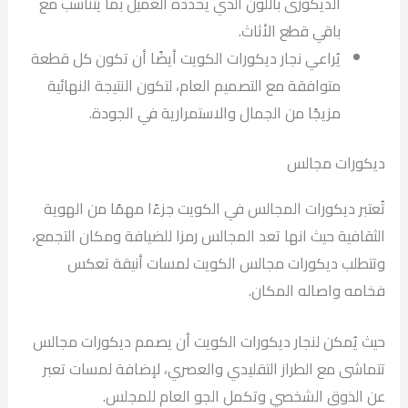
الديكورى باللون الذي يحدده العميل بما يتناسب مع
باقي قطع الأثاث.
يُراعي نجار ديكورات الكويت أيضًا أن تكون كل قطعة
متوافقة مع التصميم العام، لتكون النتيجة النهائية
مزيجًا من الجمال والاستمرارية في الجودة.
ديكورات مجالس
تُعتبر ديكورات المجالس في الكويت جزءًا مهمًا من الهوية
الثقافية حيث انها تعد المجالس رمزا للضيافة ومكان التجمع،
وتتطلب ديكورات مجالس الكويت لمسات أنيقة تعكس
فخامه واصاله المكان.
حيث يُمكن لنجار ديكورات الكويت أن يصمم ديكورات مجالس
تتماشى مع الطراز التقليدي والعصري، لإضافة لمسات تعبر
عن الذوق الشخصي وتكمل الجو العام للمجلس.