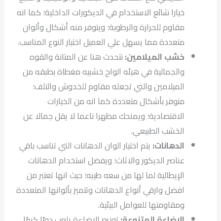
خيارا شائع الاستخدام في الديكورات الداخلية؛ كما انه
مقاوم للحرارة والرطوبة؛ ويتوفر منه أشكال وألوان
متعددة مما يسهل علي العميل اختيار النوع المناسب.
خشب الميلامين:
نتحدث هنا عن المتانة والقوه
والجمالية في هيئه الواح خشبيه مغطاة بطبقه من
الميلامين والتي تجعله مقاوم للخدوش والتلف؛
متوفر بأشكال متعددة كما انه من الخيارات
الاقتصادية؛ ويمنحك مظهرا ناعما لا يقل جمالا عن
الخشب الطبيعي.
الدهانات:
يتم اختيار الوان الدهانات التي تناسب باقي
عناصر الديكور والاثاث؛ ويفضل استخدام الدهانات
الإيطالية لما لها من سعه طيبه؛ حيث انها تعتبر من
افضل وارقي أنواع الدهانات وتتميز بألوانها المتعددة
ومقاومتها للعوامل البيئية.
الإضاءة المتنوعة:
توزيع الإضاءة يلعب دورًا كبيرًا