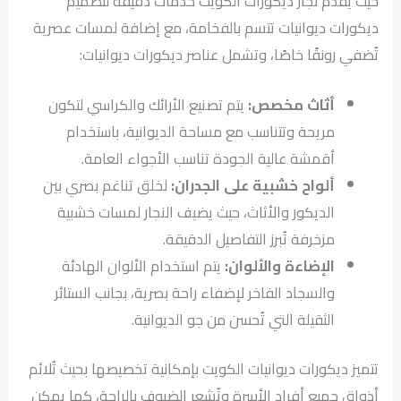
حيث يُقدم نجار ديكورات الكويت خدمات دقيقة لتصميم
ديكورات ديوانيات تتسم بالفخامة، مع إضافة لمسات عصرية
تُضفي رونقًا خاصًا، وتشمل عناصر ديكورات ديوانيات:
أثاث مخصص:
يتم تصنيع الأرائك والكراسي لتكون
مريحة وتتناسب مع مساحة الديوانية، باستخدام
أقمشة عالية الجودة تناسب الأجواء العامة.
ألواح خشبية على الجدران:
لخلق تناغم بصري بين
الديكور والأثاث، حيث يضيف النجار لمسات خشبية
مزخرفة تُبرز التفاصيل الدقيقة.
الإضاءة والألوان:
يتم استخدام الألوان الهادئة
والسجاد الفاخر لإضفاء راحة بصرية، بجانب الستائر
الثقيلة التي تُحسن من جو الديوانية.
تتميز ديكورات ديوانيات الكويت بإمكانية تخصيصها بحيث تُلائم
أذواق جميع أفراد الأسرة وتُشعر الضيوف بالراحة، كما يمكن