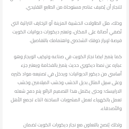
للنجار أن يُضيف عناصر مستوحاة من الطابع التقليدي.
وذلك، مثل الطاولات الخشبية المزينة أو الزخارف التراثية التي
تُضفي أصالة على المكان، وتعتبر ديكورات ديوانيات الكويت
فرصة لإبراز ذوقك الشخصي واهتمامك بالتفاصيل.
كما يتميز ايضا نجار الكويت في صناعه وتركيب الويجار وهو
عباره عن نمط ديكوري حديث يتميز بالفخامة ويعتبر جزء
أساسي من ديكور الديوانيات؛ ويدخل في تصنيعه مواد كثيره
وعلى سبيل المثال بديل الخشب وخشب الميلامين وخشب
الارابيسك؛ وحتى يكتمل هذا التصميم الرائع يتم دمج شعله
تعمل بالكهرباء لعمل المشروبات الساخنة اثناء تجمع الأهل
والأصدقاء.
ولذلك يُنصح بالتعاون مع نجار ديكورات الكويت لضمان