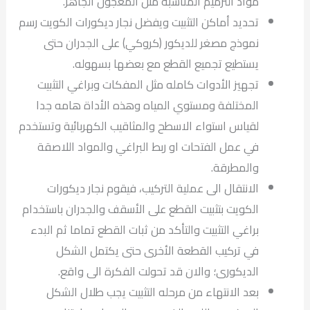
مواد الترميم المناسبة مثل المعجون الجاهز.
تحديد أماكن التثبيت ويفضل نجار ديكورات الكويت رسم
نموذج مصغر للديكور (كروكي) على الجدران حتى
يستطيع تجميع القطع مع بعضها بسهوله.
تجهيز الأدوات كامله مثل المفكات وبراغي التثبيت
المختلفة ومستوي المياه وهذه الأداة هامه جدا
لقياس استواء الاسطح والمثاقيب الكهربائية وتستخدم
في عمل الفتحات او ربط البراغي والمواد اللاصقة
والمطرقة.
الانتقال الى عملية التركيب، فيقوم نجار ديكورات
الكويت بتثبيت القطع على الأسقف والجدران باستخدام
براغي التثبيت والتأكد من ثبات القطع تماما ثم البدء
في تركيب القطعة الأخرى حتى يكتمل الشكل
الديكورى؛ والان قد تحولت الفكرة الى واقع.
بعد الانتهاء من مرحله التثبيت يجب طلال الشكل