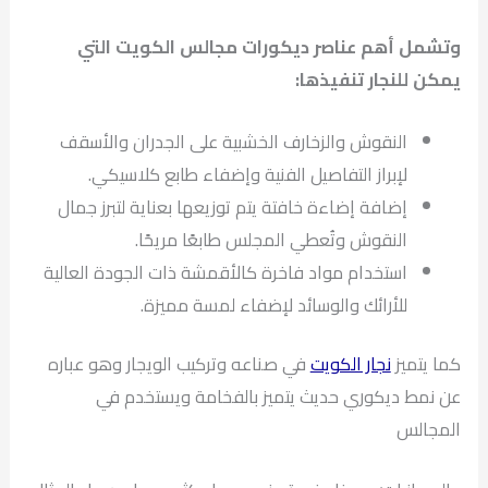
وتشمل أهم عناصر ديكورات مجالس الكويت التي
يمكن للنجار تنفيذها:
النقوش والزخارف الخشبية على الجدران والأسقف
لإبراز التفاصيل الفنية وإضفاء طابع كلاسيكي.
إضافة إضاءة خافتة يتم توزيعها بعناية لتبرز جمال
النقوش وتُعطي المجلس طابعًا مريحًا.
استخدام مواد فاخرة كالأقمشة ذات الجودة العالية
للأرائك والوسائد لإضفاء لمسة مميزة.
كما يتميز
نجار الكويت
في صناعه وتركيب الويجار وهو عباره
عن نمط ديكوري حديث يتميز بالفخامة ويستخدم في
المجالس