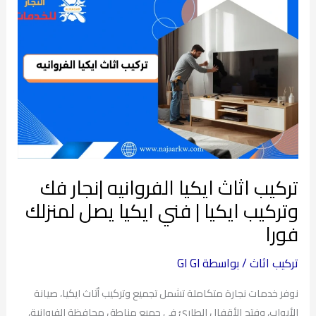
اثاث
ايكيا
الفروانيه
|
نجار
فك
وتركيب
ايكيا
|
تركيب اثاث ايكيا الفروانيه |نجار فك
فني
وتركيب ايكيا | فني ايكيا يصل لمنزلك
ايكيا
فورا
يصل
لمنزلك
تركيب اثاث
/ بواسطة
GI GI
فورا
نوفر خدمات نجارة متكاملة تشمل تجميع وتركيب أثاث ايكيا، صيانة
الأبواب، وفتح الأقفال الطارئ في جميع مناطق محافظة الفروانية،