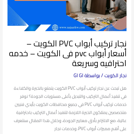
الكويت
–
أسعار
أبواب
pvc
نجار تركيب أبواب PVC الكويت –
فى
الكويت
أسعار أبواب pvc فى الكويت – خدمه
–
احترافيه وسريعة
خدمه
احترافيه
نجار الكويت
/ بواسطة
GI GI
وسريعة
هل تبحث عن نجار تركيب أبواب PVC الكويت يتمتع بالخبرة والكفاءة
في تنفيذ أعمال التركيب والتبديل بأعلى مستويات الجودة؟ نوفر
خدمات تركيب أبواب PVC في جميع محافظات الكويت بأيدي فنيين
متخصصين يمتلكون الخبرة اللازمة لتنفيذ أعمال التركيب باحترافية
عالية، مع الالتزام بأدق معايير الجودة، وخلال هذا المقال سنتعرف
على أهم مميزات أبواب PVC، وخدمات نجار