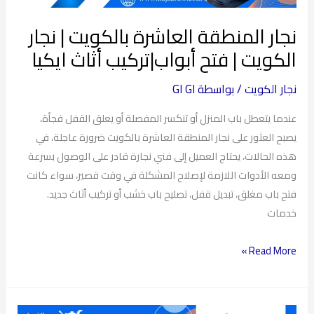
فتح
أبواب|
نجار المنطقة العاشرة بالكويت | نجار
تركيب
الكويت | فتح أبواب|تركيب أثاث ايكيا
أثاث
ايكيا
نجار الكويت
/ بواسطة
GI GI
عندما يتعطل باب المنزل أو تنكسر المفصلة أو يعلق القفل فجأة،
يصبح العثور على نجار المنطقة العاشرة بالكويت ضرورة عاجلة، في
هذه الحالات، يحتاج العميل إلى فني نجارة قادر على الوصول بسرعة
ومعه الأدوات اللازمة لإصلاح المشكلة في وقت قصير، سواء كانت
فتح باب مغلق، تبديل قفل، تصليح باب خشب أو تركيب أثاث جديد.
خدمات
Read More »
تركيب