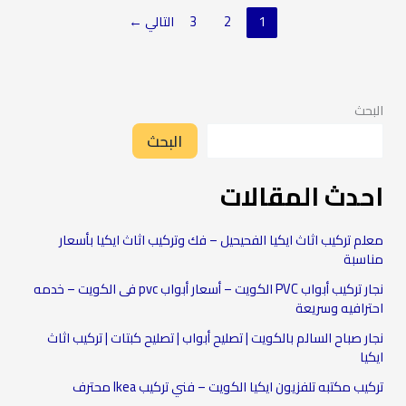
1
2
3
التالي
←
البحث
البحث
احدث المقالات
معلم تركيب اثاث ايكيا الفحيحيل – فك وتركيب اثاث ايكيا بأسعار
مناسبة
نجار تركيب أبواب PVC الكويت – أسعار أبواب pvc فى الكويت – خدمه
احترافيه وسريعة
نجار صباح السالم بالكويت | تصليح أبواب | تصليح كبتات | تركيب اثاث
ايكيا
تركيب مكتبه تلفزيون ايكيا الكويت – فني تركيب Ikea محترف