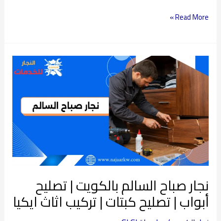
Read More »
نجار
صباح
السالم
بالكويت
|
تصليح
أبواب
|
تصليح
نجار صباح السالم بالكويت | تصليح
كبتات
|
أبواب | تصليح كبتات | تركيب اثاث ايكيا
تركيب