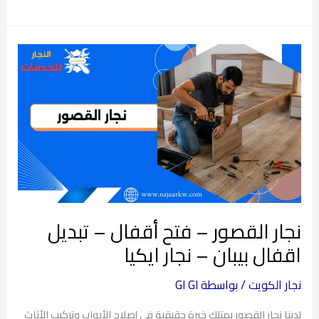
نجار
القصور
–
فتح
أقفال
–
تبديل
اقفال
بيبان
نجار القصور – فتح أقفال – تبديل
–
نجار
اقفال بيبان – نجار ايكيا
ايكيا
نجار الكويت
/ بواسطة
GI GI
لدينا نجار القصور يمتلك خبرة حقيقية في إصلاح الأبواب وتركيب الأثاث