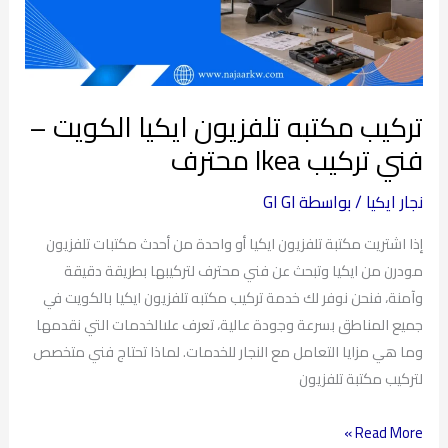
–
فني
تركيب
Ikea
تركيب مكتبه تلفزيون ايكيا الكويت –
محترف
فني تركيب Ikea محترف
نجار ايكيا
/ بواسطة
GI GI
إذا اشتريت مكتبة تلفزيون ايكيا أو واحدة من أحدث مكتبات تلفزيون
مودرن من ايكيا وتبحث عن فني محترف لتركيبها بطريقة دقيقة
وآمنة، فنحن نوفر لك خدمة تركيب مكتبه تلفزيون ايكيا بالكويت في
جميع المناطق بسرعة وجودة عالية، تعرف علىالخدمات التي نقدمها
وما هي مزايا التعامل مع النجار للخدمات. لماذا تحتاج فني متخصص
لتركيب مكتبة تلفزيون
Read More »