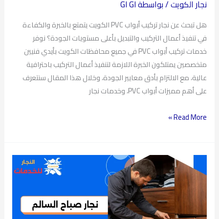
احترافيه
نجار الكويت
/ بواسطة
GI GI
وسريعة
هل تبحث عن نجار تركيب أبواب PVC الكويت يتمتع بالخبرة والكفاءة
في تنفيذ أعمال التركيب والتبديل بأعلى مستويات الجودة؟ نوفر
خدمات تركيب أبواب PVC في جميع محافظات الكويت بأيدي فنيين
متخصصين يمتلكون الخبرة اللازمة لتنفيذ أعمال التركيب باحترافية
عالية، مع الالتزام بأدق معايير الجودة، وخلال هذا المقال سنتعرف
على أهم مميزات أبواب PVC، وخدمات نجار
Read More »
نجار
صباح
السالم
بالكويت
|