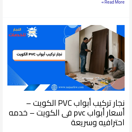
Read More »
نجار
تركيب
أبواب
PVC
الكويت
–
أسعار
أبواب
pvc
نجار تركيب أبواب PVC الكويت –
فى
الكويت
أسعار أبواب pvc فى الكويت – خدمه
–
احترافيه وسريعة
خدمه