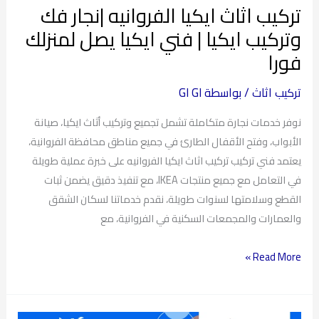
تركيب اثاث ايكيا الفروانيه |نجار فك
فني
وتركيب ايكيا | فني ايكيا يصل لمنزلك
ايكيا
فورا
يصل
لمنزلك
تركيب اثاث
/ بواسطة
GI GI
فورا
نوفر خدمات نجارة متكاملة تشمل تجميع وتركيب أثاث ايكيا، صيانة
الأبواب، وفتح الأقفال الطارئ في جميع مناطق محافظة الفروانية،
يعتمد فني تركيب تركيب اثاث ايكيا الفروانيه على خبرة عملية طويلة
في التعامل مع جميع منتجات IKEA، مع تنفيذ دقيق يضمن ثبات
القطع وسلامتها لسنوات طويلة، نقدم خدماتنا لسكان الشقق
والعمارات والمجمعات السكنية في الفروانية، مع
Read More »