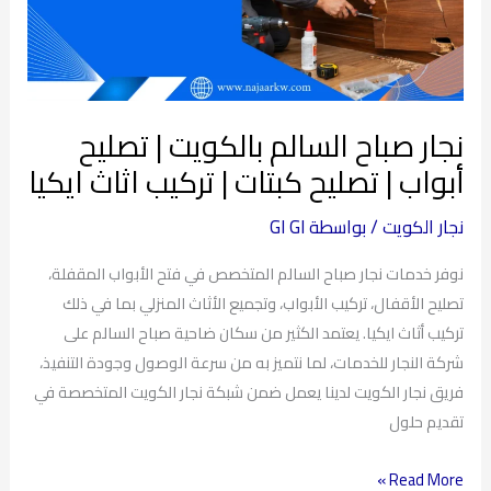
تصليح
أبواب
|
تصليح
نجار صباح السالم بالكويت | تصليح
كبتات
|
أبواب | تصليح كبتات | تركيب اثاث ايكيا
تركيب
اثاث
نجار الكويت
/ بواسطة
GI GI
ايكيا
نوفر خدمات نجار صباح السالم المتخصص في فتح الأبواب المقفلة،
تصليح الأقفال، تركيب الأبواب، وتجميع الأثاث المنزلي بما في ذلك
تركيب أثاث ايكيا. يعتمد الكثير من سكان ضاحية صباح السالم على
شركة النجار للخدمات، لما نتميز به من سرعة الوصول وجودة التنفيذ،
فريق نجار الكويت لدينا يعمل ضمن شبكة نجار الكويت المتخصصة في
تقديم حلول
Read More »