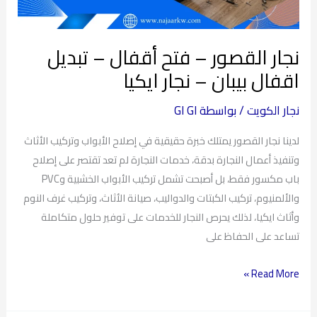
اقفال
بيبان
نجار القصور – فتح أقفال – تبديل
–
نجار
اقفال بيبان – نجار ايكيا
ايكيا
نجار الكويت
/ بواسطة
GI GI
لدينا نجار القصور يمتلك خبرة حقيقية في إصلاح الأبواب وتركيب الأثاث
وتنفيذ أعمال النجارة بدقة، خدمات النجارة لم تعد تقتصر على إصلاح
باب مكسور فقط، بل أصبحت تشمل تركيب الأبواب الخشبية وPVC
والألمنيوم، تركيب الكبتات والدواليب، صيانة الأثاث، وتركيب غرف النوم
وأثاث ايكيا، لذلك يحرص النجار للخدمات على توفير حلول متكاملة
تساعد على الحفاظ على
Read More »