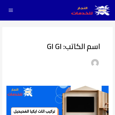
Main
خطي
لى
Menu
لمحتوى
اسم الكاتب: GI GI
معلم
تركيب
اثاث
ايكيا